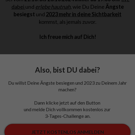
dabei
und
erlebe hautnah
, wie Du Deine
Ängste
besiegst
und
2023 mehr in deine Sichtbarkeit
kommst, als jemals zuvor.
Ich freue mich auf Dich!
Also, bist DU dabei?
Du willst Deine Ängste besiegen und 2023 zu Deinem Jahr
machen?
Dann klicke jetzt auf den Button
und melde Dich vollkommen
kostenlos zur
3-Tages-Challenge an.
JETZT KOSTENLOS ANMELDEN