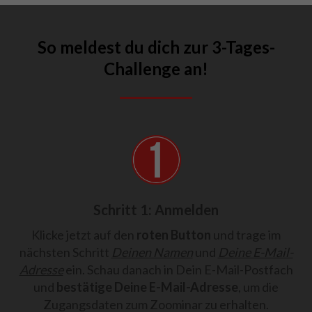
So meldest du dich zur 3-Tages-
Challenge an!
Schritt 1: Anmelden
Klicke jetzt auf den
roten Button
und trage im
nächsten Schritt
Deinen Namen
und
Deine E-Mail-
Adresse
ein. Schau danach in Dein E-Mail-Postfach
und
bestätige Deine E-Mail-Adresse
, um die
Zugangsdaten zum Zoominar zu erhalten.