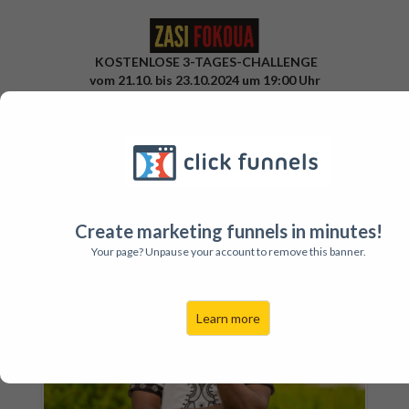
KOSTENLOSE 3-TAGES-CHALLENGE
vom 21.10. bis 23.10.2024 um 19:00 Uhr
Umarme die Fülle & lass den Mangel los
Unlocking Prosperity
Create marketing funnels in minutes!
Your page? Unpause your account to remove this banner.
Learn more