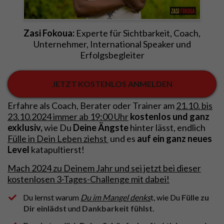
Zasi Fokoua:
Experte für Sichtbarkeit, Coach,
Unternehmer, International Speaker und
Erfolgsbegleiter
JETZT KOSTENLOS ANMELDEN
Erfahre als Coach, Berater oder Trainer am
21.10. bis
23.10.2024 immer ab 19:00 Uhr
kostenlos und ganz
exklusiv,
wie Du
Deine Ängste
hinter lässt, endlich
Fülle in Dein Leben ziehst
und es
auf ein ganz neues
Level
katapultierst
!
Mach 2024 zu Deinem Jahr und sei jetzt bei dieser
kostenlosen 3-Tages-Challenge mit dabei!
Du lernst warum
Du im Mangel denks
t, wie Du
Fülle zu
Dir einlädst
und
Dankbarkeit
fühlst
.