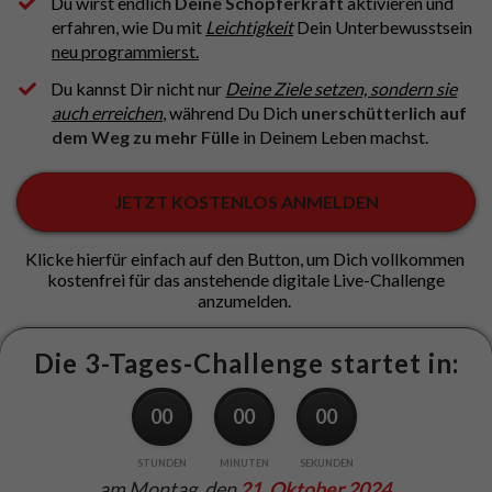
Du wirst endlich
Deine
Schöpferkraft
aktivieren und
erfahren, wie Du mit
Leichtigkeit
Dein Unterbewusstsein
neu programmierst.
Du kannst Dir nicht nur
Deine Ziele setzen, sondern sie
auch erreichen
, während Du Dich
unerschütterlich auf
dem Weg zu mehr Fülle
in Deinem Leben machst.
JETZT KOSTENLOS ANMELDEN
Klicke hierfür einfach auf den Button, um Dich vollkommen
kostenfrei für das anstehende digitale Live-Challenge
anzumelden.
Die 3-Tages-Challenge startet in:
00
00
00
STUNDEN
MINUTEN
SEKUNDEN
am Montag
, den
21. Oktober 2024